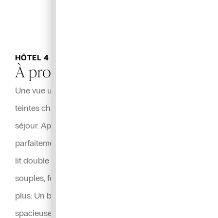
HÔTEL 4 ÉTOILES MONTPELLIER
À propos
Une vue urbaine et panoramique. Du bois et des
teintes chaudes pour se ressourcer le temps d’un
séjour. Appréciez le confort d’une chambre cosy,
parfaitement insonorisée, à la literie exceptionnelle:
lit double king size ou 2 lits simples, oreillers
souples, fermes, à mémoire de forme. Leur petit
plus: Un balcon? Une baignoire? Une chambre
spacieuse? Laissez-nous vous surprendre.