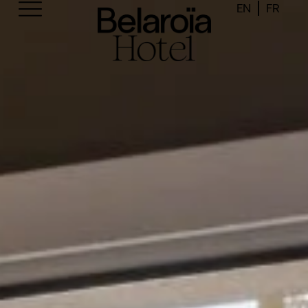
EN
FR