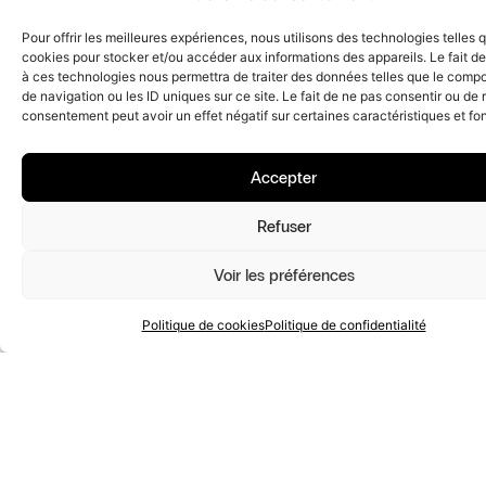
Pour offrir les meilleures expériences, nous utilisons des technologies telles 
cookies pour stocker et/ou accéder aux informations des appareils. Le fait de
à ces technologies nous permettra de traiter des données telles que le comp
de navigation ou les ID uniques sur ce site. Le fait de ne pas consentir ou de r
consentement peut avoir un effet négatif sur certaines caractéristiques et fo
Accepter
Offre du moment : jusqu'à
-25%
Refuser
votre séjour à Montpellier !
Période de séjour :
du 22
/07/2026 au 30/09/2026
Voir les préférences
J'EN PROFITE MAINTENANT
Politique de cookies
Politique de confidentialité